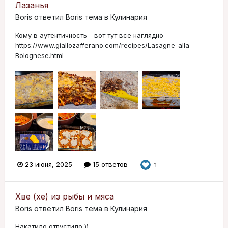
Лазанья
Boris
ответил
Boris
тема в
Кулинария
Кому в аутентичность - вот тут все наглядно
https://www.giallozafferano.com/recipes/Lasagne-alla-
Bolognese.html
23 июня, 2025
15 ответов
1
Хве (хе) из рыбы и мяса
Boris
ответил
Boris
тема в
Кулинария
Накатило отпустило ))