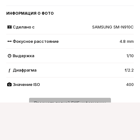
ИНФОРМАЦИЯ О ФОТО
Сделано с
SAMSUNG SM-N910C
Фокусное расстояние
4.8 mm
Выдержка
1/10
Диафрагма
f/2.2
f
Значение ISO
400
Просмотр полной EXIF информации
Подписчики
0