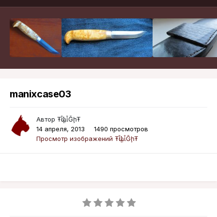
manixcase03
Автор
ŦᾡἷḶἷḠḩŦ
14 апреля, 2013
1490 просмотров
Просмотр изображений ŦᾡἷḶἷḠḩŦ