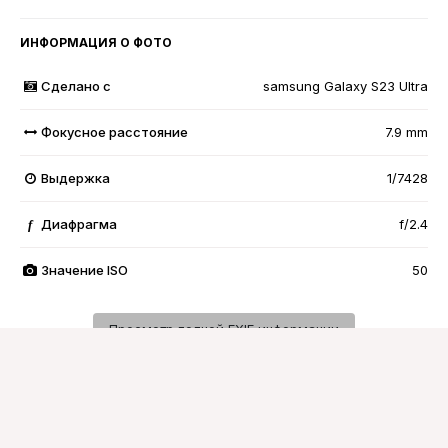
ИНФОРМАЦИЯ О ФОТО
Сделано с
samsung Galaxy S23 Ultra
Фокусное расстояние
7.9 mm
Выдержка
1/7428
Диафрагма
f/2.4
f
Значение ISO
50
Просмотр полной EXIF информации
Подписчики
0