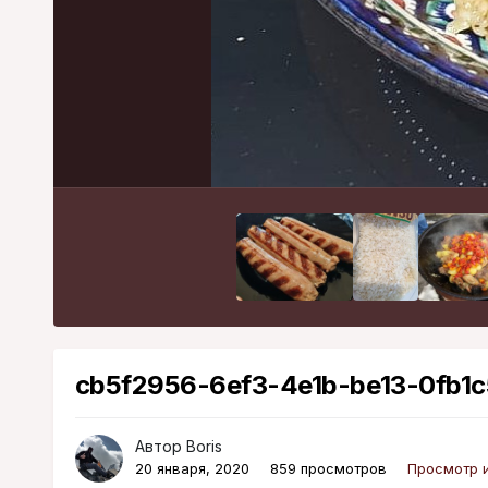
cb5f2956-6ef3-4e1b-be13-0fb1c
Автор
Boris
20 января, 2020
859 просмотров
Просмотр и