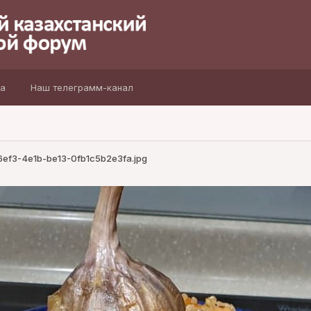
а
Наш телеграмм-канал
ef3-4e1b-be13-0fb1c5b2e3fa.jpg