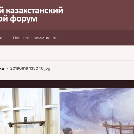
а
Наш телеграмм-канал
ка
20190819_135040.jpg