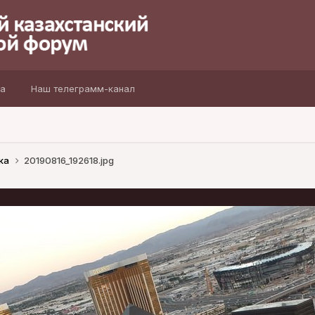
а
Наш телеграмм-канал
ка
20190816_192618.jpg