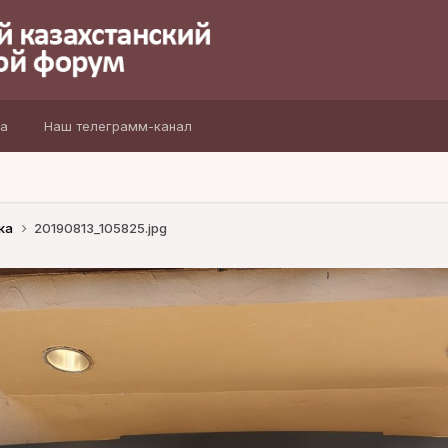
а
Наш телеграмм-канал
ка
20190813_105825.jpg