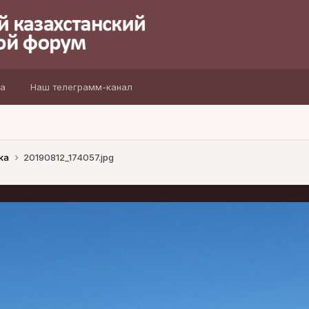
а
Наш телеграмм-канал
ка
20190812_174057.jpg