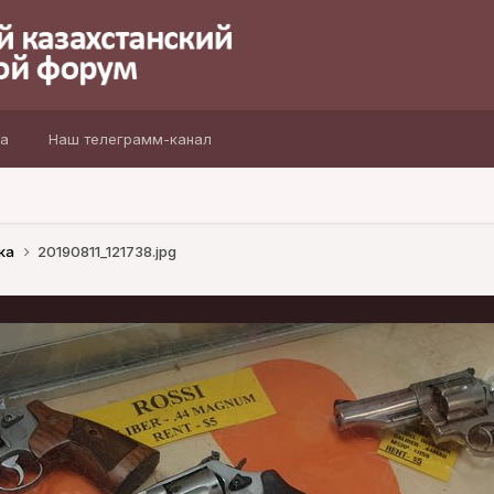
а
Наш телеграмм-канал
ка
20190811_121738.jpg