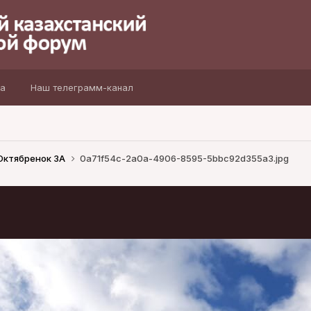
а
Наш телеграмм-канал
 Октябренок 3А
0a71f54c-2a0a-4906-8595-5bbc92d355a3.jpg