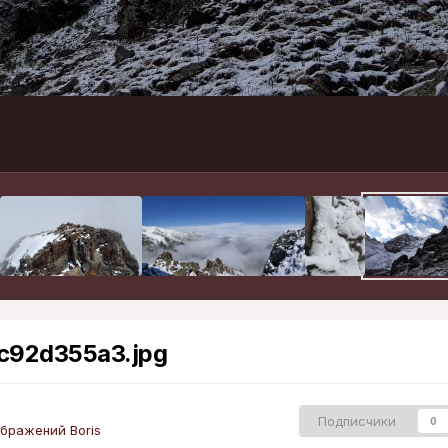
c92d355a3.jpg
Подписчики
0
бражений Boris