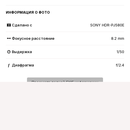
ИНФОРМАЦИЯ О ФОТО
Сделано с
SONY HDR-PJ580E
Фокусное расстояние
8.2 mm
Выдержка
1/50
Диафрагма
f/2.4
f
Просмотр полной EXIF информации
Подписчики
0