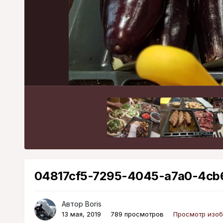
04817cf5-7295-4045-a7a0-4cb6
Автор
Boris
13 мая, 2019
789 просмотров
Просмотр изоб