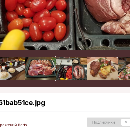
1bab51ce.jpg
Подписчики
0
ражений Boris