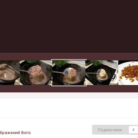
Подписчики
0
бражений Boris