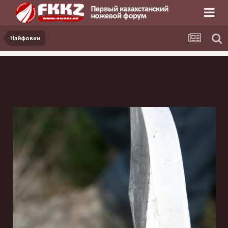
Найфовки