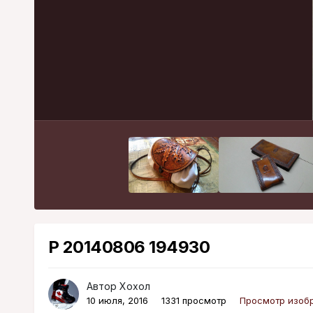
P 20140806 194930
Автор
Хохол
10 июля, 2016
1331 просмотр
Просмотр изоб