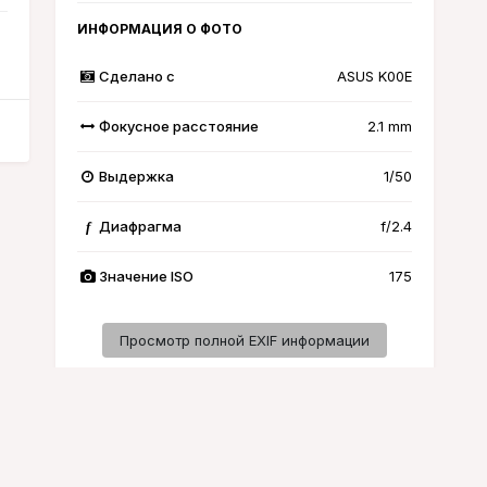
ИНФОРМАЦИЯ О ФОТО
Сделано с
ASUS K00E
Фокусное расстояние
2.1 mm
Выдержка
1/50
Диафрагма
f/2.4
f
Значение ISO
175
Просмотр полной EXIF информации
Активность