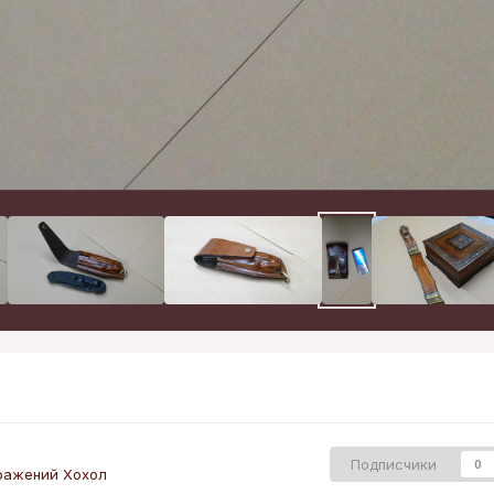
Подписчики
0
ражений Хохол