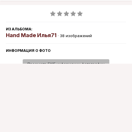
ИЗ АЛЬБОМА:
Hand Made Илья71
· 38 изображений
ИНФОРМАЦИЯ О ФОТО
Просмотр EXIF информации фотографии
Подписчики
0
Язык
Политика конфиденциальности
Обратная связь
Cookie-файлы
www.knives.kz