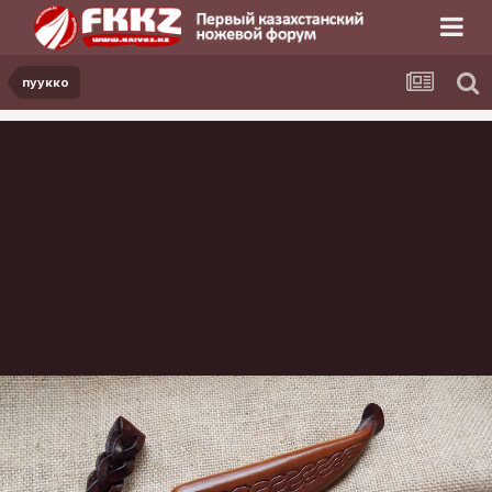
пуукко