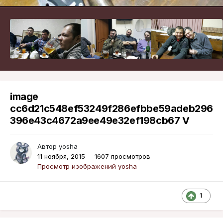
image
cc6d21c548ef53249f286efbbe59adeb296
396e43c4672a9ee49e32ef198cb67 V
Автор
yosha
11 ноября, 2015
1607 просмотров
Просмотр изображений yosha
1