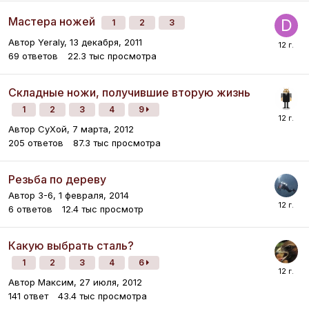
Мастера ножей
1
2
3
Автор
Yeraly
,
13 декабря, 2011
69
ответов
22.3 тыс
просмотра
Складные ножи, получившие вторую жизнь
1
2
3
4
9
Автор
СуХой
,
7 марта, 2012
205
ответов
87.3 тыс
просмотра
Резьба по дереву
Автор
3-6
,
1 февраля, 2014
6
ответов
12.4 тыс
просмотр
Какую выбрать сталь?
1
2
3
4
6
Автор
Максим
,
27 июля, 2012
141
ответ
43.4 тыс
просмотра