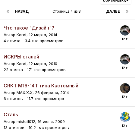
СОРТИРОВКА
НАЗАД
Страница 4 из 8
ДАЛЕЕ
Что такое "Дизайн"?
Автор
Karat
,
12 марта, 2014
4
ответа
3.4 тыс
просмотров
ИСКРЫ сталей
Автор
Karat
,
12 марта, 2010
22
ответа
17.1 тыс
просмотров
CRKT M16-14T типа Кастомный.
Автор
MAX.X.X
,
26 февраля, 2014
6
ответов
11.7 тыс
просмотра
Cталь
Автор
misha1012
,
16 июня, 2009
13
ответов
10.2 тыс
просмотров