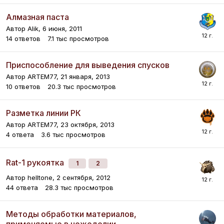
Алмазная паста
Автор
Alik
,
6 июня, 2011
14
ответов
7.1 тыс
просмотров
Приспособление для выведения спусков
Автор
ARTEM77
,
21 января, 2013
10
ответов
20.3 тыс
просмотров
Разметка линии РК
Автор
ARTEM77
,
23 октября, 2013
4
ответа
3.6 тыс
просмотров
Rat-1 рукоятка
1
2
Автор
helltone
,
2 сентября, 2012
44
ответа
28.3 тыс
просмотров
Методы обработки материалов,
применяемые в ножеделии.