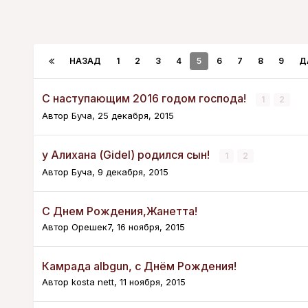
НАЗАД
1
2
3
4
5
6
7
8
9
Д
С наступающим 2016 годом господа!
1
2
Автор
Буча
,
25 декабря, 2015
у Алихана (Gidel) родился сын!
1
2
Автор
Буча
,
9 декабря, 2015
C Днем Рождения,Жанетта!
Автор
Орешек7
,
16 ноября, 2015
Камрада albgun, с Днём Рождения!
Автор
kosta nett
,
11 ноября, 2015