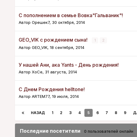
С пополнением в семье Вовка"Гальваник"!
Автор
Орешек7
,
30 октября, 2014
GEO_VIK с рождением сына!
1
2
Автор
GEO_VIK
,
18 сентября, 2014
У нашей Ани, ака Yants - День рождения!
Автор
XoCe
,
31 августа, 2014
С Днем Рождения helltone!
Автор
ARTEM77
,
19 июля, 2014
НАЗАД
1
2
3
4
5
6
7
8
9
Д
Последние посетители
0 пользователей онлайн