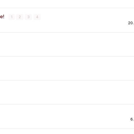
е!
1
2
3
4
20.
6