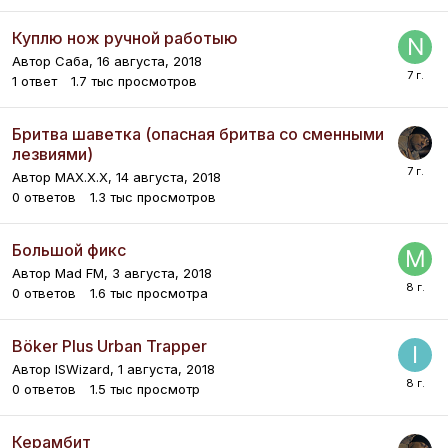
Куплю нож ручной работыю
Автор
Саба
,
16 августа, 2018
1
ответ
1.7 тыс
просмотров
Бритва шаветка (опасная бритва со сменными
лезвиями)
Автор
MAX.X.X
,
14 августа, 2018
0
ответов
1.3 тыс
просмотров
Большой фикс
Автор
Mad FM
,
3 августа, 2018
0
ответов
1.6 тыс
просмотра
Böker Plus Urban Trapper
Автор
ISWizard
,
1 августа, 2018
0
ответов
1.5 тыс
просмотр
Керамбит