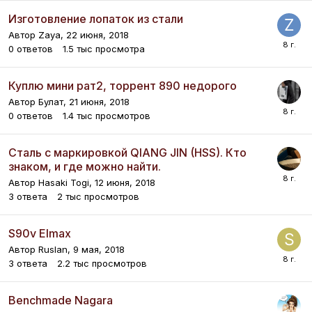
Изготовление лопаток из стали
Автор
Zaya
,
22 июня, 2018
0
ответов
1.5 тыс
просмотра
Куплю мини рат2, торрент 890 недорого
Автор
Булат
,
21 июня, 2018
0
ответов
1.4 тыс
просмотров
Сталь с маркировкой QIANG JIN (HSS). Кто
знаком, и где можно найти.
Автор
Hasaki Togi
,
12 июня, 2018
3
ответа
2 тыс
просмотров
S90v Elmax
Автор
Ruslan
,
9 мая, 2018
3
ответа
2.2 тыс
просмотров
Benchmade Nagara