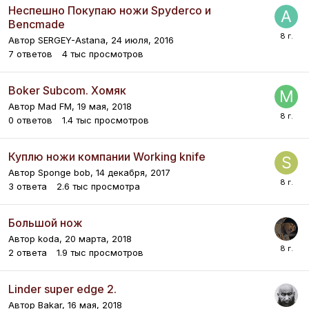
Неспешно Покупаю ножи Spyderco и
Bencmade
Автор
SERGEY-Astana
,
24 июля, 2016
7
ответов
4 тыс
просмотров
Boker Subcom. Хомяк
Автор
Mad FM
,
19 мая, 2018
0
ответов
1.4 тыс
просмотров
Куплю ножи компании Working knife
Автор
Sponge bob
,
14 декабря, 2017
3
ответа
2.6 тыс
просмотра
Большой нож
Автор
koda
,
20 марта, 2018
2
ответа
1.9 тыс
просмотров
Linder super edge 2.
Автор
Bakar
,
16 мая, 2018