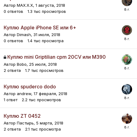
Автор
MAX.X.X
,
1 августа, 2018
0
ответов
1.3 тыс
просмотров
Куплю Apple iPhone SE или 6+
Автор
Dimash
,
31 июля, 2018
0
ответов
1.4 тыс
просмотра
Куплю mini Griptilian cpm 20CV или M390
Автор
Bobo
,
25 июля, 2018
2
ответа
1.7 тыс
просмотров
Куплю spuderco dodo
Автор
andrew
,
17 февраля, 2018
1
ответ
2.2 тыс
просмотров
Куплю ZT 0452
Автор
Пастырь
,
5 марта, 2018
2
ответа
2.1 тыс
просмотра