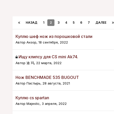
НАЗАД
1
2
3
4
5
6
7
ДАЛЕЕ
Куплю шеф нож из порошковой стали
Автор
Анзор
,
18 сентября, 2022
Ищу клипсу для CS mini Ak74.
Автор
迪 玛
,
22 марта, 2022
Нож BENCHMADE 535 BUGOUT
Автор
Пастырь
,
28 августа, 2021
Куплю cs spartan
Автор
Majestic
,
3 апреля, 2022