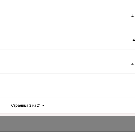
4
4
4
Страница 2 из 21