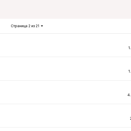
Страница 2 из 21
1
1
4